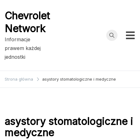
Przejdź
do
Chevrolet
treści
Network
Informacje
prawem każdej
jednostki
Strona główna
asystory stomatologiczne i medyczne
asystory stomatologiczne i
medyczne