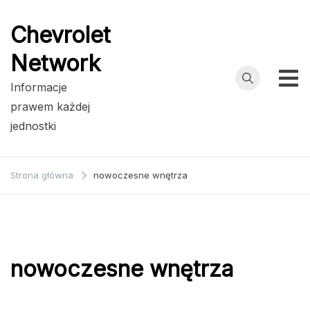
Przejdź
do
Chevrolet
treści
Network
Informacje
prawem każdej
jednostki
Strona główna
nowoczesne wnętrza
nowoczesne wnętrza